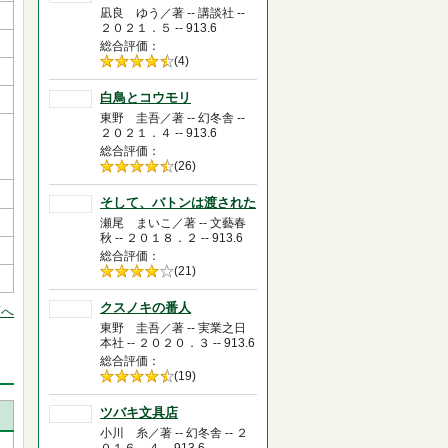
凪良 ゆう／著 -- 講談社 --
２０２１．５ -- 913.6
総合評価
5段階評価の
(4)
4.5
白鳥とコウモリ
東野 圭吾／著 -- 幻冬舎 --
２０２１．４ -- 913.6
総合評価
5段階評価の
(26)
4.5
そして、バトンは渡された
瀬尾 まいこ／著 -- 文藝春
秋 -- ２０１８．２ -- 913.6
総合評価
5段階評価の
(21)
4.0
クスノキの番人
頭へ
東野 圭吾／著 -- 実業之日
本社 -- ２０２０．３ -- 913.6
総合評価
5段階評価の
(19)
4.5
ツバキ文具店
小川 糸／著 -- 幻冬舎 -- ２