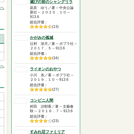
滅びの前のシャングリラ
頭へ
凪良 ゆう／著 -- 中央公論
新社 -- ２０２０．１０ --
913.6
総合評価
5段階評価の
(13)
4.5
かがみの孤城
辻村 深月／著 -- ポプラ社 --
２０１７．５ -- 913.6
総合評価
5段階評価の
(34)
5.0
頭へ
ライオンのおやつ
小川 糸／著 -- ポプラ社 --
２０１９．１０ -- 913.6
総合評価
5段階評価の
(27)
5.0
コンビニ人間
村田 沙耶香／著 -- 文藝春
秋 -- ２０１６．７ -- 913.6
総合評価
5段階評価の
(23)
4.0
すみれ荘ファミリア