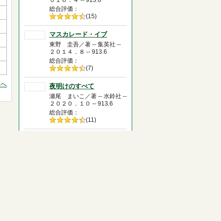
０１６．４ -- 913.6
総合評価
5段階評価の
(15)
4.5
マスカレード・イブ
東野 圭吾／著 -- 集英社 --
２０１４．８ -- 913.6
総合評価
5段階評価の
(7)
4.5
頭へ
夜明けのすべて
瀬尾 まいこ／著 -- 水鈴社 --
２０２０．１０ -- 913.6
総合評価
5段階評価の
(11)
4.5
朝が来る
辻村 深月／著 -- 文藝春秋 --
２０１５．６ -- 913.6
総合評価
5段階評価の
(19)
5.0
ナミヤ雑貨店の奇蹟
東野 圭吾／著 -- 角川書店 --
２０１２．３ -- 913.6
総合評価