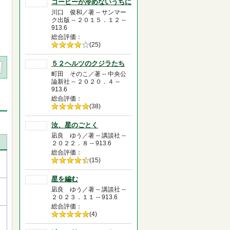
コーヒーが冷めないうちに
川口 俊和／著 -- サンマー
ク出版 -- ２０１５．１２ --
913.6
総合評価
5段階評価の
(25)
4.0
５２ヘルツのクジラたち
町田 そのこ／著 -- 中央公
論新社 -- ２０２０．４ --
913.6
総合評価
5段階評価の
(38)
5.0
汝、星のごとく
凪良 ゆう／著 -- 講談社 --
２０２２．８ -- 913.6
総合評価
5段階評価の
(15)
4.5
星を編む
凪良 ゆう／著 -- 講談社 --
２０２３．１１ -- 913.6
総合評価
5段階評価の
(4)
5.0