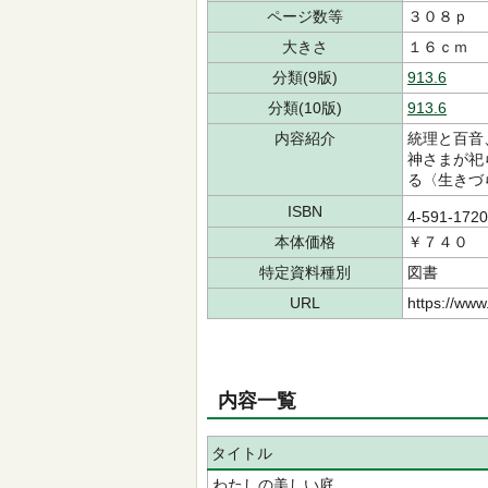
ページ数等
３０８ｐ
大きさ
１６ｃｍ
分類(9版)
913.6
分類(10版)
913.6
内容紹介
統理と百音
神さまが祀
る〈生きづ
ISBN
4-591-172
本体価格
￥７４０
特定資料種別
図書
URL
https://www
内容一覧
タイトル
わたしの美しい庭