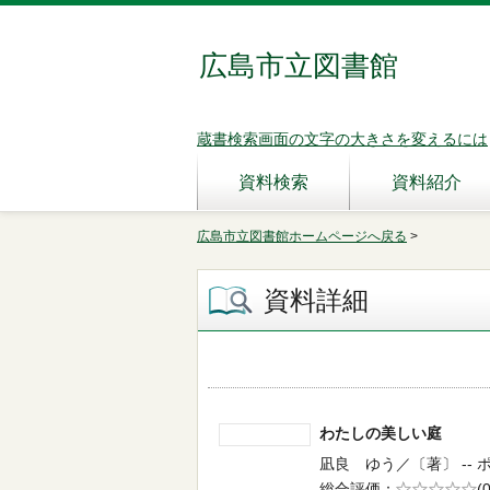
広島市立図書館
蔵書検索画面の文字の大きさを変えるには
資料検索
資料紹介
広島市立図書館ホームページへ戻る
>
資料詳細
わたしの美しい庭
凪良 ゆう／〔著〕 -- ポプ
総合評価
5段階評価
(0