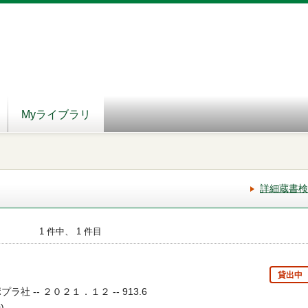
Myライブラリ
詳細蔵書検
1 件中、 1 件目
貸出中
ラ社 -- ２０２１．１２ -- 913.6
)