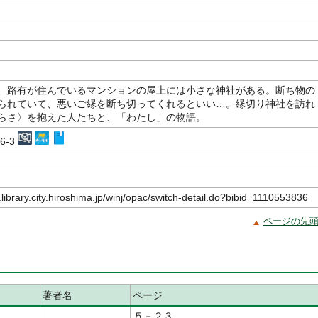
、路有が住んでいるマンションの屋上には小さな神社がある。断ち物の
られていて、悪いご縁を断ち切ってくれるといい…。縁切り神社を訪れ
らさ〉を抱えた人たちと、「わたし」の物語。
06-3
.library.city.hiroshima.jp/winj/opac/switch-detail.do?bibid=1110553836
ページの先
著者名
ページ
５－２３