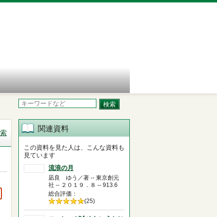
関連資料
索
この資料を見た人は、こんな資料も
見ています
流浪の月
凪良 ゆう／著 -- 東京創元
社 -- ２０１９．８ -- 913.6
総合評価
5段階評価の
(25)
5.0