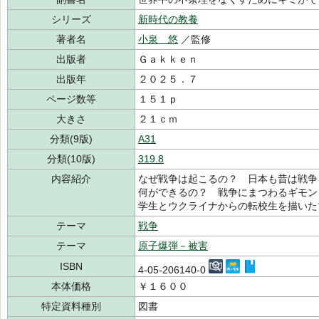
シリーズ
新時代の教養
著者名
小泉 悠
／監修
出版者
Ｇａｋｋｅｎ
出版年
２０２５．７
ページ数等
１５１ｐ
大きさ
２１ｃｍ
分類(9版)
A31
分類(10版)
319.8
内容紹介
なぜ戦争は起こるの？ 日本も昔は戦争
何ができるの？ 戦争にまつわるギモン
学生とウクライナからの転校生を描いた
テーマ
戦争
テーマ
原子爆弾－被害
ISBN
4-05-206140-0
本体価格
￥１６００
特定資料種別
図書