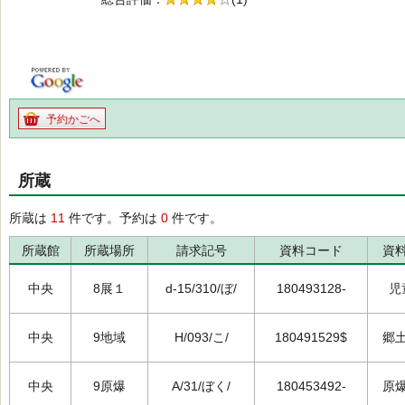
の4.0
予約かごへ
所蔵
所蔵は
11
件です。予約は
0
件です。
所蔵館
所蔵場所
請求記号
資料コード
資
中央
8展１
d-15/310/ぼ/
180493128-
児
中央
9地域
H/093/こ/
180491529$
郷
中央
9原爆
A/31/ぼく/
180453492-
原