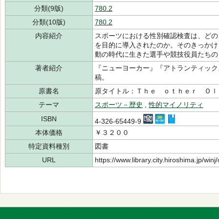
分類(9版)
780.2
分類(10版)
780.2
内容紹介
スポーツにおける性別確認検査は、どの
を目的に導入されたのか。そのきっかけ
動の時代に生きた選手や競技役員たちの
著者紹介
『ニューヨーカー』『アトランティック
稿。
原書名
原タイトル：Ｔｈｅ ｏｔｈｅｒ Ｏｌ
テーマ
スポーツ－歴史
,
性的マイノリティ
ISBN
4-326-65449-9
本体価格
￥３２００
特定資料種別
図書
URL
https://www.library.city.hiroshima.jp/wi