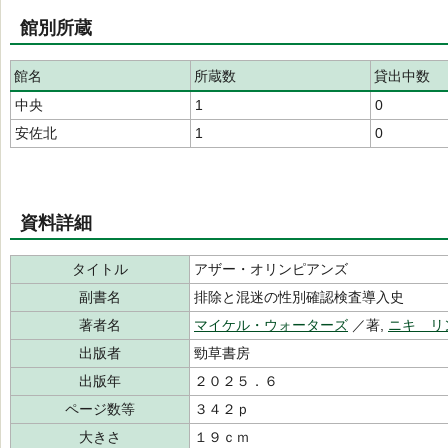
館別所蔵
館名
所蔵数
貸出中数
中央
1
0
安佐北
1
0
資料詳細
タイトル
アザー・オリンピアンズ
副書名
排除と混迷の性別確認検査導入史
著者名
マイケル・ウォーターズ
／著,
ニキ リ
出版者
勁草書房
出版年
２０２５．６
ページ数等
３４２ｐ
大きさ
１９ｃｍ