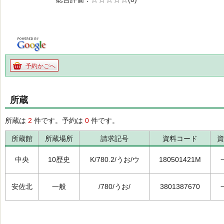
の0.0
予約かごへ
所蔵
所蔵は
2
件です。予約は
0
件です。
所蔵館
所蔵場所
請求記号
資料コード
資
中央
10歴史
K/780.2/うお/ウ
180501421M
安佐北
一般
/780/うお/
3801387670