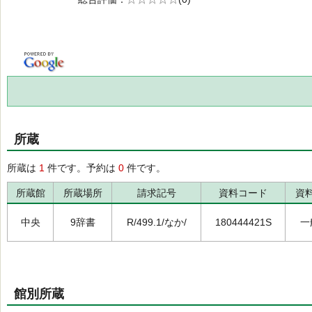
の0.0
所蔵
所蔵は
1
件です。予約は
0
件です。
所蔵館
所蔵場所
請求記号
資料コード
資
中央
9辞書
R/499.1/なか/
180444421S
一
館別所蔵