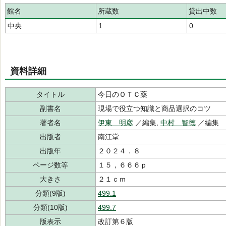
館名
所蔵数
貸出中数
中央
1
0
資料詳細
タイトル
今日のＯＴＣ薬
副書名
現場で役立つ知識と商品選択のコツ
著者名
伊東 明彦
／編集,
中村 智徳
／編集
出版者
南江堂
出版年
２０２４．８
ページ数等
１５，６６６ｐ
大きさ
２１ｃｍ
分類(9版)
499.1
分類(10版)
499.7
版表示
改訂第６版