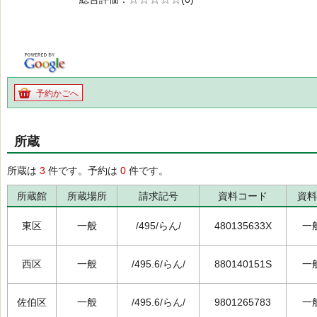
の0.0
予約かごへ
所蔵
所蔵は
3
件です。予約は
0
件です。
所蔵館
所蔵場所
請求記号
資料コード
資料
東区
一般
/495/らん/
480135633X
一
西区
一般
/495.6/らん/
880140151S
一
佐伯区
一般
/495.6/らん/
9801265783
一