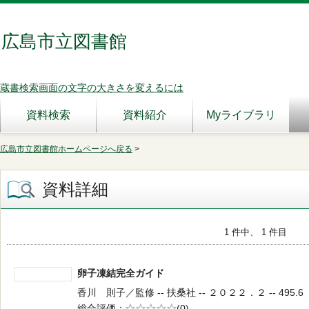
広島市立図書館
蔵書検索画面の文字の大きさを変えるには
資料検索
資料紹介
Myライブラリ
広島市立図書館ホームページへ戻る
>
資料詳細
1 件中、 1 件目
卵子凍結完全ガイド
香川 則子／監修 -- 扶桑社 -- ２０２２．２ -- 495.6
総合評価
5段階評価
(0)