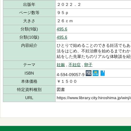
出版年
２０２２．２
ページ数等
９５ｐ
大きさ
２６ｃｍ
分類(9版)
495.6
分類(10版)
495.6
内容紹介
ひとりで始めることのできる妊活でもあ
法をはじめ、不妊治療を始めるまでわか
結をした先輩たちのリアルな体験談を紹
テーマ
妊娠
,
不妊症
,
卵子
ISBN
4-594-09057-9
本体価格
￥１５００
特定資料種別
図書
URL
https://www.library.city.hiroshima.jp/wi