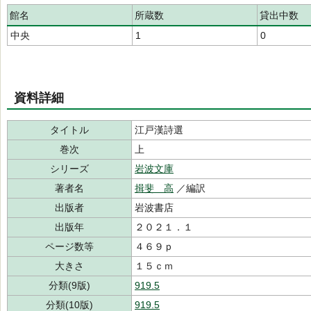
館名
所蔵数
貸出中数
中央
1
0
資料詳細
タイトル
江戸漢詩選
巻次
上
シリーズ
岩波文庫
著者名
揖斐 高
／編訳
出版者
岩波書店
出版年
２０２１．１
ページ数等
４６９ｐ
大きさ
１５ｃｍ
分類(9版)
919.5
分類(10版)
919.5