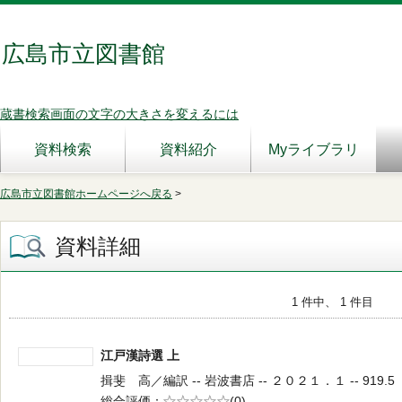
広島市立図書館
蔵書検索画面の文字の大きさを変えるには
資料検索
資料紹介
Myライブラリ
広島市立図書館ホームページへ戻る
>
資料詳細
1 件中、 1 件目
江戸漢詩選 上
揖斐 高／編訳 -- 岩波書店 -- ２０２１．１ -- 919.5
総合評価
5段階評価
(0)