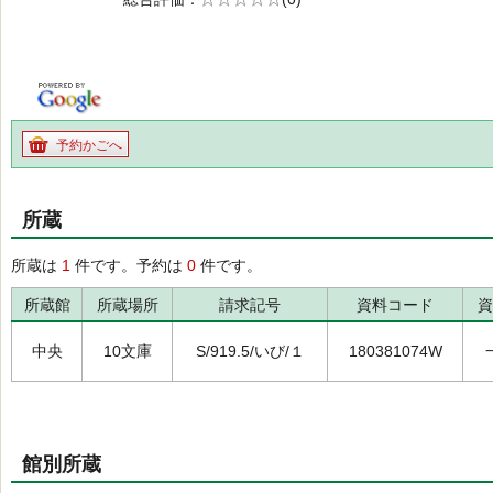
の0.0
予約かごへ
所蔵
所蔵は
1
件です。予約は
0
件です。
所蔵館
所蔵場所
請求記号
資料コード
資
中央
10文庫
S/919.5/いび/１
180381074W
館別所蔵