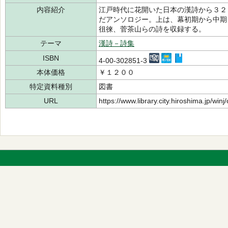
内容紹介
江戸時代に花開いた日本の漢詩から３２
だアンソロジー。上は、幕初期から中期
徂徠、菅茶山らの詩を収録する。
テーマ
漢詩－詩集
ISBN
4-00-302851-3
本体価格
￥１２００
特定資料種別
図書
URL
https://www.library.city.hiroshima.jp/wi