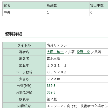
館名
所蔵数
貸出中数
中央
1
0
資料詳細
タイトル
防災リテラシー
著者名
太田 敏一
／共著,
松野 泉
／共著
出版者
森北出版
出版年
２０２１．１
ページ数等
８，２２８ｐ
大きさ
２２ｃｍ
分類(9版)
369.3
分類(10版)
369.3
版表示
第２版
内容紹介
エンジニアに向けた、技術者の立場から