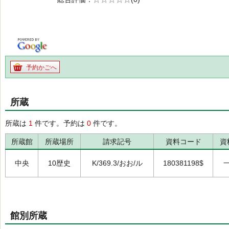
の0.0
予約かごへ
所蔵
所蔵は
1
件です。予約は
0
件です。
所蔵館
所蔵場所
請求記号
資料コード
資
中央
10歴史
K/369.3/おお/ル
180381198$
館別所蔵