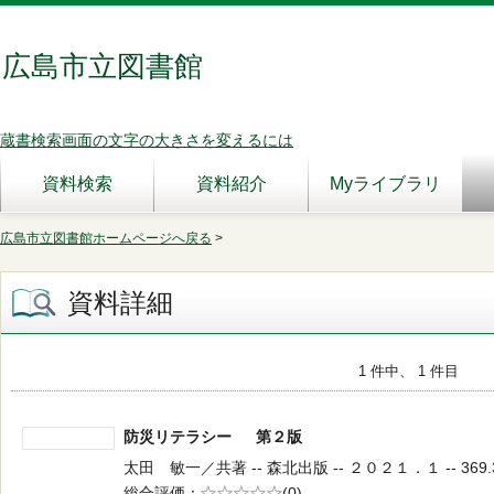
広島市立図書館
蔵書検索画面の文字の大きさを変えるには
資料検索
資料紹介
Myライブラリ
広島市立図書館ホームページへ戻る
>
資料詳細
1 件中、 1 件目
防災リテラシー 第２版
太田 敏一／共著 -- 森北出版 -- ２０２１．１ -- 369.
総合評価
5段階評価
(0)