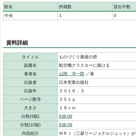
館名
所蔵数
貸出中数
中央
1
0
資料詳細
タイトル
ものづくり最後の砦
副書名
航空機クラスターに賭ける
著者名
山岡 淳一郎
／著
出版者
日本実業出版社
出版年
２０１６．３
ページ数等
２５１ｐ
大きさ
１９ｃｍ
分類(9版)
538.09
分類(10版)
538.09
内容紹介
ＭＲＪ（三菱リージョナルジェット）が