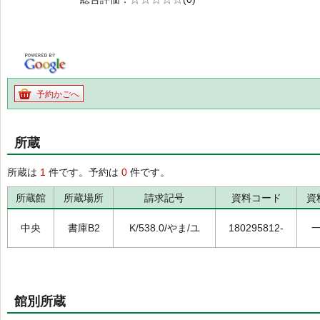
の0.0
予約かごへ
所蔵
所蔵は
1
件です。予約は
0
件です。
所蔵館
所蔵場所
請求記号
資料コード
資
中央
書庫B2
K/538.0/やま/ユ
180295812-
館別所蔵