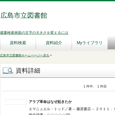
広島市立図書館
蔵書検索画面の文字の大きさを変えるには
資料検索
資料紹介
Myライブラリ
広島市立図書館ホームページへ戻る
>
資料詳細
1 件中、 1 件目
アラブ革命はなぜ起きたか
エマニュエル・トッド／著 -- 藤原書店 -- ２０１１．９ --
総合評価
5段階評価
(0)