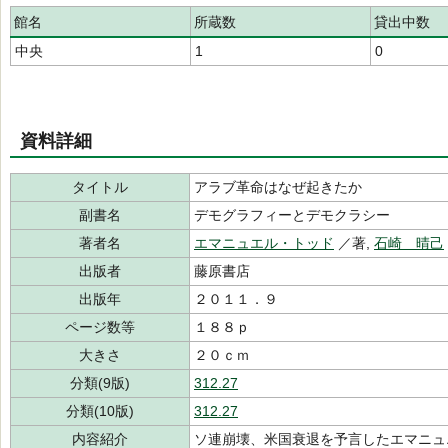
館名
所蔵数
貸出中数
中央
1
0
資料詳細
タイトル
アラブ革命はなぜ起きたか
副書名
デモグラフィーとデモクラシー
著者名
エマニュエル・トッド
／著,
石崎 晴己
出版者
藤原書店
出版年
２０１１．９
ページ数等
１８８ｐ
大きさ
２０ｃｍ
分類(9版)
312.27
分類(10版)
312.27
内容紹介
ソ連崩壊、米国衰退を予言したエマニュ