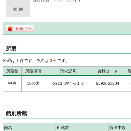
の0.0
予約かごへ
所蔵
所蔵は
1
件です。予約は
0
件です。
所蔵館
所蔵場所
請求記号
資料コード
中央
10公書
K/913.3/むら/１３
5392061204
館別所蔵
館名
所蔵数
貸出中数