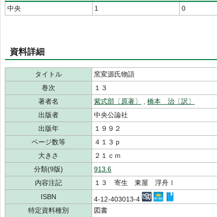
中央
1
0
資料詳細
タイトル
窯変源氏物語
巻次
１３
著者名
紫式部〔原著〕
,
橋本 治〔訳〕
出版者
中央公論社
出版年
１９９２
ページ数等
４１３ｐ
大きさ
２１ｃｍ
分類(9版)
913.6
内容注記
１３ 寄生 東屋 浮舟Ⅰ
ISBN
4-12-403013-4
特定資料種別
図書