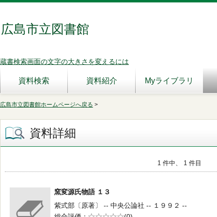
広島市立図書館
蔵書検索画面の文字の大きさを変えるには
資料検索
資料紹介
Myライブラリ
広島市立図書館ホームページへ戻る
>
資料詳細
1 件中、 1 件目
窯変源氏物語 １３
紫式部〔原著〕 -- 中央公論社 -- １９９２ --
総合評価
5段階評価
(0)